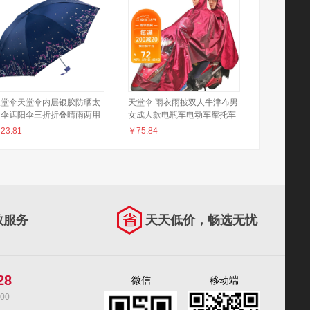
天堂伞天堂伞内层银胶防晒太
天堂伞 雨衣雨披双人牛津布男
阳伞遮阳伞三折折叠晴雨两用
女成人款电瓶车电动车摩托车
336T银丝印 藏青色(19花色)
雨披 4#酱红 均码
￥
23.81
￥
75.84
致服务
天天低价，畅选无忧
28
微信
移动端
00