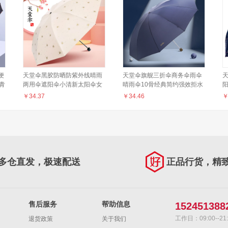
便
天堂伞黑胶防晒防紫外线晴雨
天堂伞旗舰三折伞商务伞雨伞
青
两用伞遮阳伞小清新太阳伞女
晴雨伞10骨经典简约强效拒水
士三折叠8骨超轻便携UPF50+
伞男女 5#藏青
伞
￥
34.37
￥
34.46
银杏飞舞【米黄】
多仓直发，极速配送
正品行货，精
售后服务
帮助信息
152451388
工作日：09:00--21:
退货政策
关于我们