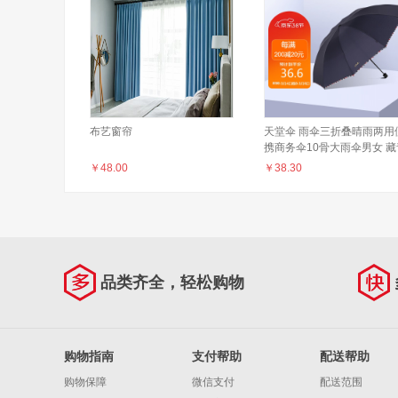
布艺窗帘
天堂伞 雨伞三折叠晴雨两用
携商务伞10骨大雨伞男女 藏
61CM*10骨
￥
48.00
￥
38.30
品类齐全，轻松购物
购物指南
支付帮助
配送帮助
购物保障
微信支付
配送范围