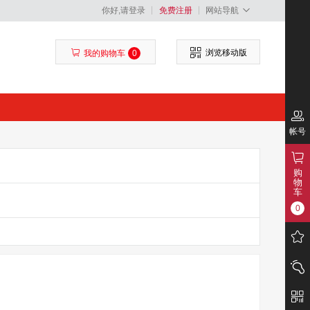
你好,请登录
免费注册
网站导航
浏览移动版
我的购物车
0
帐号
购
物
车
0