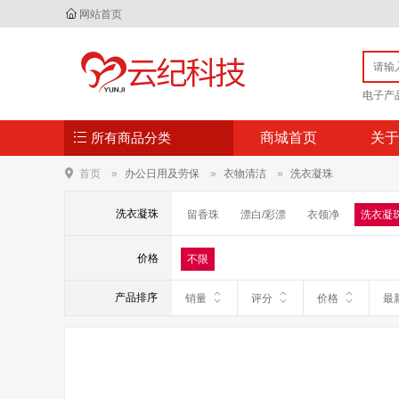
网站首页
电子产
所有商品分类
商城首页
关于
首页
办公日用及劳保
衣物清洁
洗衣凝珠
洗衣凝珠
留香珠
漂白/彩漂
衣领净
洗衣凝
价格
不限
产品排序
销量
评分
价格
最