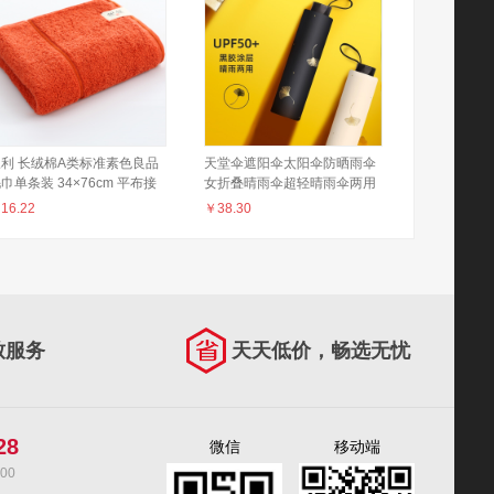
三利 长绒棉A类标准素色良品
天堂伞遮阳伞太阳伞防晒雨伞
巾单条装 34×76cm 平布接
女折叠晴雨伞超轻晴雨伞两用
 100g/条 绯红色
便携小巧太阳伞 尝鲜款银杏4#
￥
16.22
￥
38.30
黑色【三折手动款】
致服务
天天低价，畅选无忧
28
微信
移动端
00