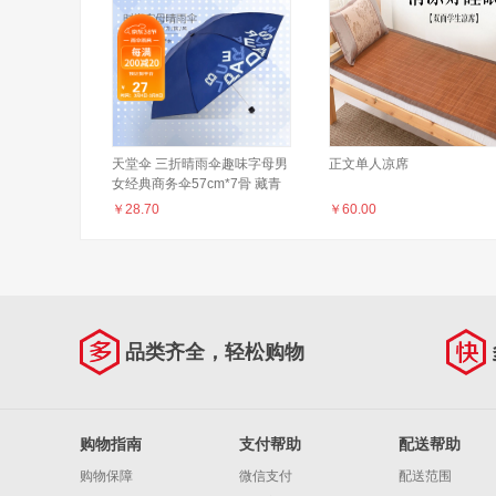
天堂伞 三折晴雨伞趣味字母男
正文单人凉席
女经典商务伞57cm*7骨 藏青
￥
28.70
￥
60.00
品类齐全，轻松购物
购物指南
支付帮助
配送帮助
购物保障
微信支付
配送范围