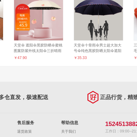
天堂伞 遮阳伞黑胶防晒伞蜜桃
天堂伞十骨雨伞男士超大加大
图案防紫外线太阳伞三折晴雨
号伞纯色黑胶防晒太阳伞遮阳
毛
伞 33755E元气蜜桃 米黄
伞晴雨伞三折伞学生男女商务
缝
￥
47.90
￥
35.33
大伞广告伞雨伞定制 【10骨双
人大伞】藏青色
多仓直发，极速配送
正品行货，精
售后服务
帮助信息
152451388
工作日：09:00--21:
退货政策
关于我们