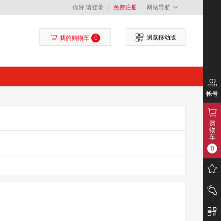
你好,请登录
免费注册
网站导航
浏览移动版
我的购物车
0
帐号
购
物
车
0