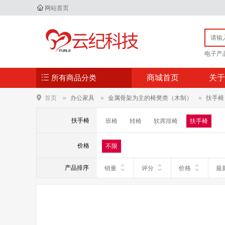
网站首页
电子产
所有商品分类
商城首页
关于
首页
办公家具
金属骨架为主的椅凳类（木制）
扶手椅
扶手椅
班椅
转椅
软席排椅
扶手椅
价格
不限
产品排序
销量
评分
价格
最