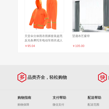
天堂伞分体雨衣雨裤套装超亮
堃晟布艺窗帘
反光条摩托车电动车雨衣成人
款男女 XL
￥
95.04
￥
105.00
品类齐全，轻松购物
购物指南
支付帮助
配送帮助
购物保障
微信支付
配送范围