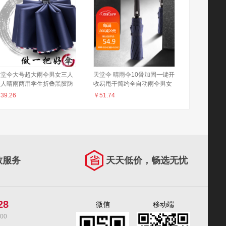
天堂伞大号超大雨伞男女三人
天堂伞 晴雨伞10骨加固一键开
双人晴雨两用学生折叠黑胶防
收易甩干简约全自动雨伞男女
遮阳伞 岩石蓝（10骨超大
藏青 58CM*10骨
￥
39.26
￥
51.74
伞）
致服务
天天低价，畅选无忧
28
微信
移动端
00