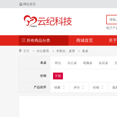
网站首页
电子产
所有商品分类
商城首页
关于
首页
办公家具
木制台、桌类
条桌
条桌
班台
办公桌
电脑桌
会议桌
价格
不限
产品排序
销量
评分
价格
最