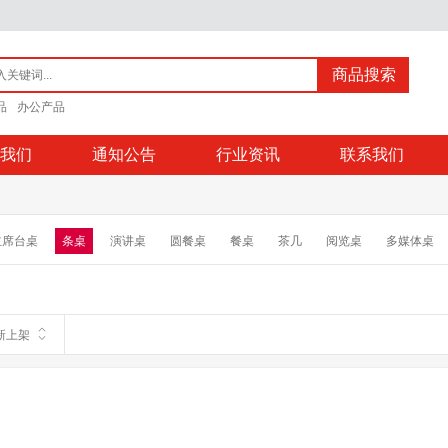
商品搜索
品
办公产品
我们
通知公告
行业资讯
联系我们
主席台桌
条桌
演讲桌
圆餐桌
餐桌
茶几
阅览桌
多媒体桌
新上架