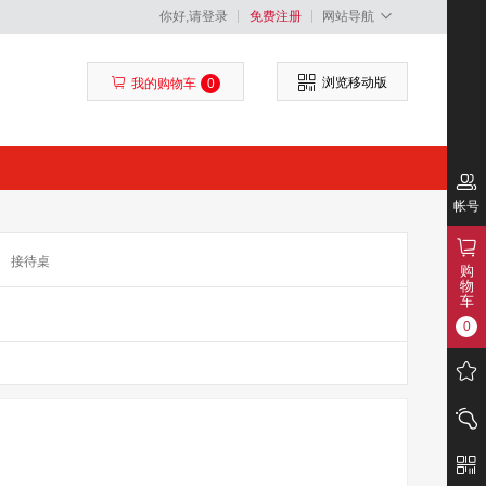
你好,请登录
免费注册
网站导航
浏览移动版
我的购物车
0
帐号
接待桌
购
物
车
0