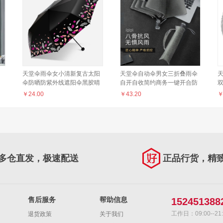
天堂伞雨伞女小清新复古太阳
天堂伞自动伞男女三折叠雨伞
伞防晒防紫外线遮阳伞黑胶晴
自开自收简约商务一键开合防
雨伞两用 玫红色（热情小黑
雨学生伞轻便 烟灰
晒
￥
24.00
￥
43.20
伞）
多仓直发，极速配送
正品行货，精
售后服务
帮助信息
152451388
工作日：09:00--21:
退货政策
关于我们