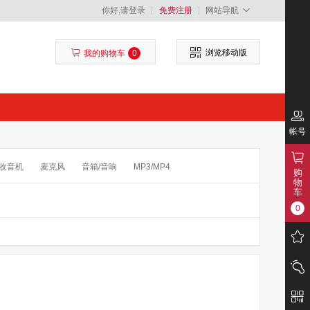
你好,请登录
免费注册
网站导航
浏览移动版
我的购物车
0
帐号
收音机
麦克风
音箱/音响
MP3/MP4
购
物
包
读卡器
存储卡
闪光灯/手柄
滤镜
车
0
图传
专业音频