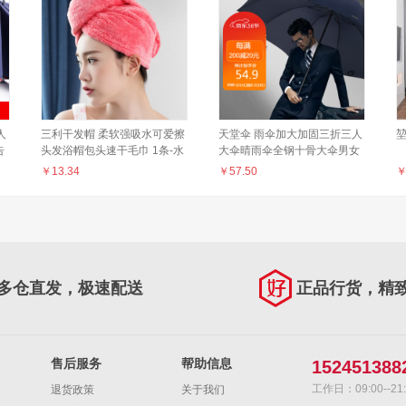
人
三利干发帽 柔软强吸水可爱擦
天堂伞 雨伞加大加固三折三人
告
头发浴帽包头速干毛巾 1条-水
大伞晴雨伞全钢十骨大伞男女
学
红
藏青 76cm*10骨
￥
13.34
￥
57.50
多仓直发，极速配送
正品行货，精
售后服务
帮助信息
152451388
工作日：09:00--21:
退货政策
关于我们