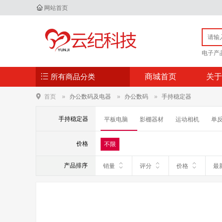
网站首页
电子产
所有商品分类
商城首页
关于
首页
办公数码及电器
办公数码
手持稳定器
手持稳定器
平板电脑
影棚器材
运动相机
单
手持稳定器
数码支架
镜头附件
价格
不限
电子书
移动电源
翻译机
点钞/验
产品排序
销量
评分
价格
最