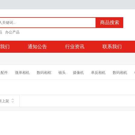
商品搜索
品
办公产品
我们
通知公告
行业资讯
联系我们
反配件
微单相机
数码相框
镜头
摄像机
单反相机
数码相机
摄影配件
电池/充电器
MP3/MP4配件
相机清洁/贴膜 三脚架/云台
相机
钞机
对讲机
行车记录仪
执法记录仪
考勤机
手机
手机配件
新上架