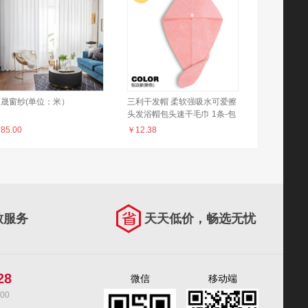
堃晟窗纱(单位：米）
三利干发帽 柔软强吸水可爱擦
头发浴帽包头速干毛巾 1条-包
边款粉色
￥
85.00
￥
12.38
致服务
天天低价，畅选无忧
28
微信
移动端
00