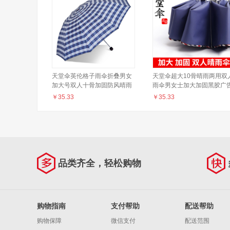
天堂伞英伦格子雨伞折叠男女
天堂伞超大10骨晴雨两用双
加大号双人十骨加固防风晴雨
雨伞男女士加大加固黑胶广
伞两用 蓝灰大格
伞定制logo防暴雨三折叠伞
￥
35.33
￥
35.33
生纯色花边 藏青色
品类齐全，轻松购物
购物指南
支付帮助
配送帮助
购物保障
微信支付
配送范围