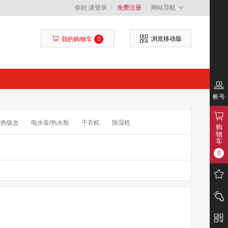
你好,请登录
免费注册
网站导航
浏览移动版
我的购物车
0
帐号
电热饭盒
电水壶/热水瓶
干衣机
除湿机
购
物
须刀
干手机/烘手机
擦窗器
抽水器
车
0