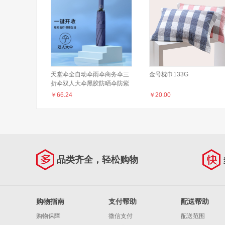
天堂伞全自动伞雨伞商务伞三
金号枕巾133G
折伞双人大伞黑胶防晒伞防紫
外线伞晴雨两用伞男女 1#黛蓝
￥
66.24
￥
20.00
色
品类齐全，轻松购物
购物指南
支付帮助
配送帮助
购物保障
微信支付
配送范围