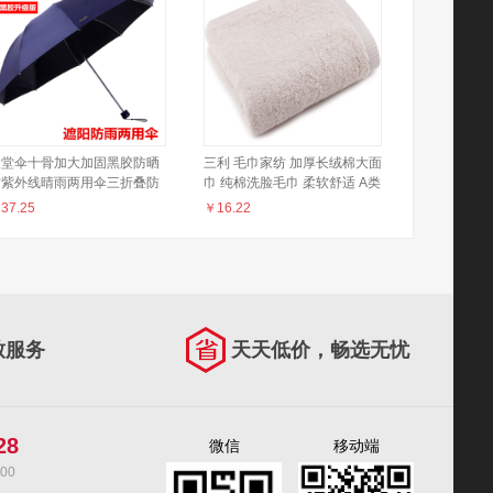
天堂伞十骨加大加固黑胶防晒
三利 毛巾家纺 加厚长绒棉大面
防紫外线晴雨两用伞三折叠防
巾 纯棉洗脸毛巾 柔软舒适 A类
风遮阳伞男士女士纯色定制广
婴儿可用 米色
￥
37.25
￥
16.22
伞商务伞 藏青防晒双人伞-
径106cm
致服务
天天低价，畅选无忧
28
微信
移动端
00