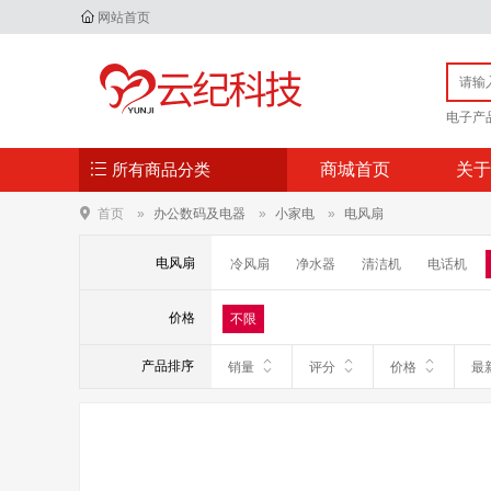
网站首页
电子产
所有商品分类
商城首页
关于
首页
办公数码及电器
小家电
电风扇
电风扇
冷风扇
净水器
清洁机
电话机
挂烫机/熨斗
电烤箱
微波炉
电磁
价格
不限
毛球修剪器
除螨仪
净水壶
产品排序
销量
评分
价格
最