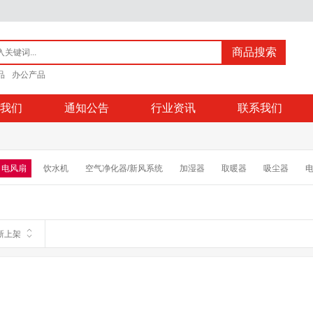
商品搜索
品
办公产品
我们
通知公告
行业资讯
联系我们
电风扇
饮水机
空气净化器/新风系统
加湿器
取暖器
吸尘器
炉
电饭煲
电子秤
理发器
电吹风
消毒柜
电动牙刷
电动剃
新上架