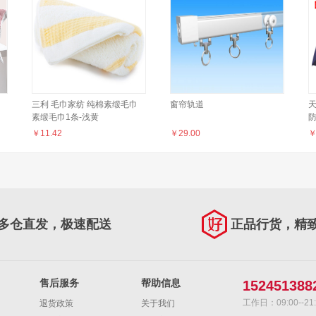
三利 毛巾家纺 纯棉素缎毛巾
窗帘轨道
素缎毛巾1条-浅黄
￥
11.42
￥
29.00
告
直
多仓直发，极速配送
正品行货，精
售后服务
帮助信息
152451388
工作日：09:00--21:
退货政策
关于我们