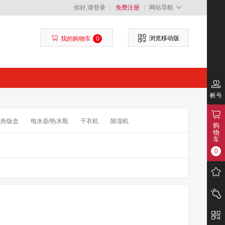
你好,请登录
免费注册
网站导航
浏览移动版
我的购物车
0
帐号
电热饭盒
电水壶/热水瓶
干衣机
除湿机
购
物
须刀
干手机/烘手机
擦窗器
抽水器
车
0