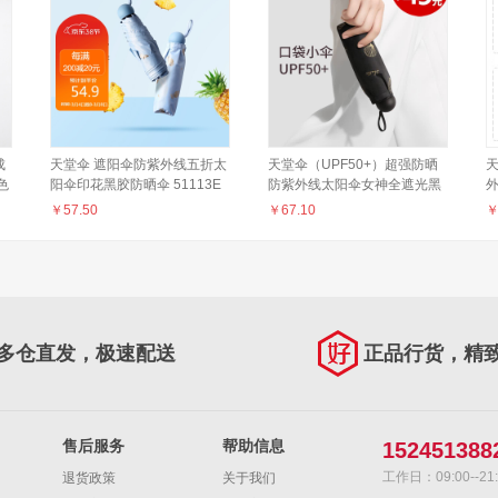
成
天堂伞 遮阳伞防紫外线五折太
天堂伞（UPF50+）超强防晒
色
阳伞印花黑胶防晒伞 51113E
防紫外线太阳伞女神全遮光黑
可甜可盐 灰蓝
胶遮阳伞小黑伞小清新三折晴
晴
￥
57.50
￥
67.10
雨两用伞雨伞折叠 迷你款-黑
色
多仓直发，极速配送
正品行货，精
售后服务
帮助信息
152451388
工作日：09:00--21:
退货政策
关于我们