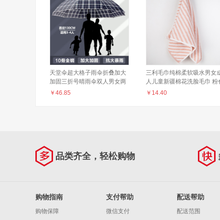
天堂伞超大格子雨伞折叠加大
三利毛巾纯棉柔软吸水男女
加固三折号晴雨伞双人男女两
人儿童新疆棉花洗脸毛巾 粉
用伞三人 三人款- 黑色格子 --
￥
46.85
￥
14.40
直径130cm
品类齐全，轻松购物
购物指南
支付帮助
配送帮助
购物保障
微信支付
配送范围