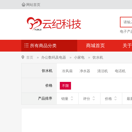
网站首页
电子产
所有商品分类
商城首页
关于
首页
办公数码及电器
小家电
饮水机
饮水机
冷风扇
净水器
清洁机
电话机
挂烫机/熨斗
电烤箱
微波炉
电磁
价格
不限
毛球修剪器
除螨仪
净水壶
产品排序
销量
评分
价格
最