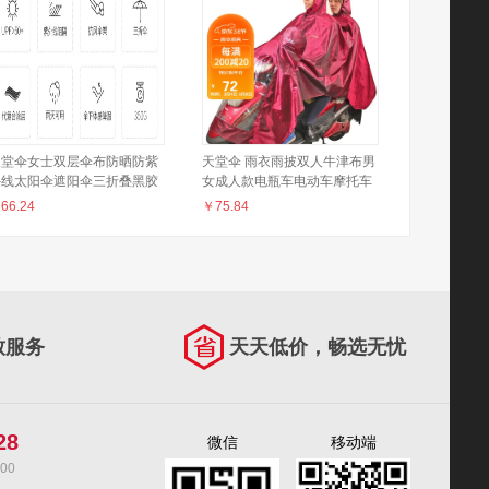
天堂伞女士双层伞布防晒防紫
天堂伞 雨衣雨披双人牛津布男
外线太阳伞遮阳伞三折叠黑胶
女成人款电瓶车电动车摩托车
雨两用伞森系雨伞upf50+ 国
雨披 4#酱红 均码
￥
66.24
￥
75.84
色牡丹（天蓝）
致服务
天天低价，畅选无忧
28
微信
移动端
00