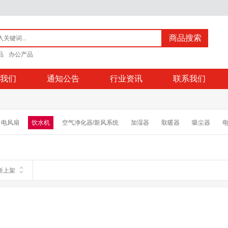
商品搜索
品
办公产品
我们
通知公告
行业资讯
联系我们
电风扇
饮水机
空气净化器/新风系统
加湿器
取暖器
吸尘器
炉
电饭煲
电子秤
理发器
电吹风
消毒柜
电动牙刷
电动剃
新上架