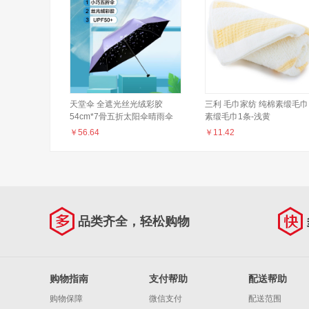
天堂伞 全遮光丝光绒彩胶
三利 毛巾家纺 纯棉素缎毛巾
54cm*7骨五折太阳伞晴雨伞
素缎毛巾1条-浅黄
31834E紫藤色
￥
56.64
￥
11.42
品类齐全，轻松购物
购物指南
支付帮助
配送帮助
购物保障
微信支付
配送范围