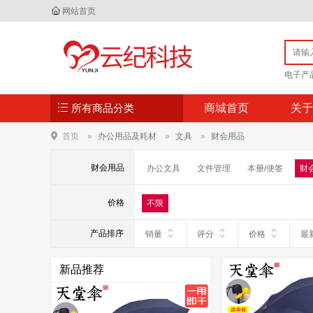
网站首页
电子产
所有商品分类
商城首页
关于
首页
办公用品及耗材
文具
财会用品
财会用品
办公文具
文件管理
本册/便签
财
价格
不限
产品排序
销量
评分
价格
最
新品推荐