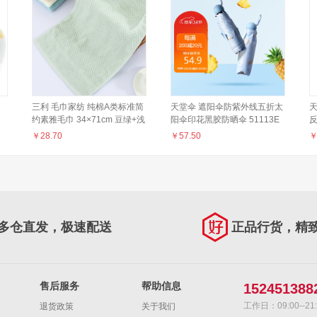
三利 毛巾家纺 纯棉A类标准简
天堂伞 遮阳伞防紫外线五折太
约素雅毛巾 34×71cm 豆绿+浅
阳伞印花黑胶防晒伞 51113E
咖+浅蓝
可甜可盐 灰蓝
款
￥
28.70
￥
57.50
多仓直发，极速配送
正品行货，精
售后服务
帮助信息
152451388
工作日：09:00--21:
退货政策
关于我们