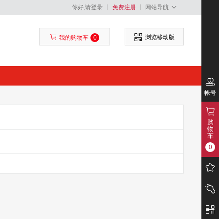
你好,请登录
免费注册
网站导航
浏览移动版
我的购物车
0
帐号
购
物
车
0