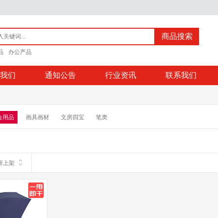
商品搜索
品
办公产品
我们
通知公告
行业资讯
联系我们
会用品
画具画材
文房四宝
笔类
新上架