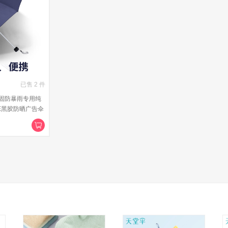
已售
2
件
固防暴雨专用纯
E黑胶防晒广告伞
用 藏青色（无黑