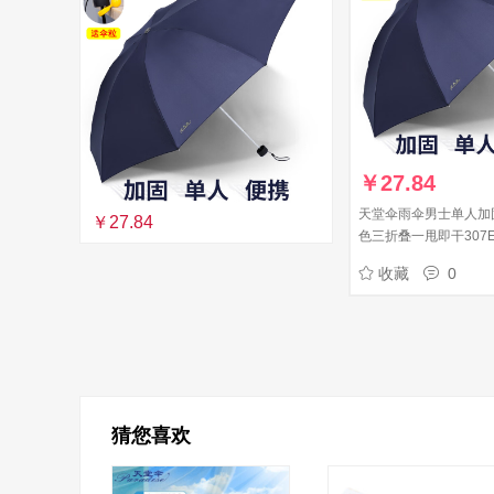
￥
27.84
天堂伞雨伞男士单人加
￥27.84
色三折叠一甩即干307
定制logo学生晴雨两
收藏
0
胶）
猜您喜欢