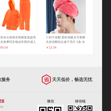
天堂伞分体雨衣雨裤套装超亮
三利干发帽 柔软强吸水可爱擦
反光条摩托车电动车雨衣成人
头发浴帽包头速干毛巾 1条-水
男女 XL
红
￥
95.04
￥
13.34
致服务
天天低价，畅选无忧
28
微信
移动端
00