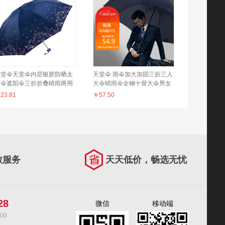
天堂伞天堂伞内层银胶防晒太
天堂伞 雨伞加大加固三折三人
阳伞遮阳伞三折折叠晴雨两用
大伞晴雨伞全钢十骨大伞男女
336T银丝印 藏青色(19花色)
藏青 76cm*10骨
￥
23.81
￥
57.50
致服务
天天低价，畅选无忧
28
微信
移动端
00