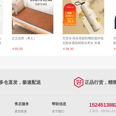
太
正文凉席（单人）
天堂伞 雨伞黑胶防晒防紫外线
复
太阳伞遮阳晴雨伞男女 米黄
57CM*8骨
伞
￥
60.00
￥
38.30
多仓直发，极速配送
正品行货，精
售后服务
帮助信息
152451388
工作日：09:00--21:
退货政策
关于我们