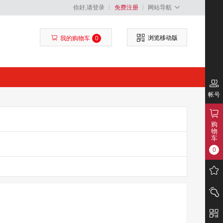
你好,请登录
免费注册
网站导航
浏览移动版
我的购物车
0
帐号
购
物
车
0