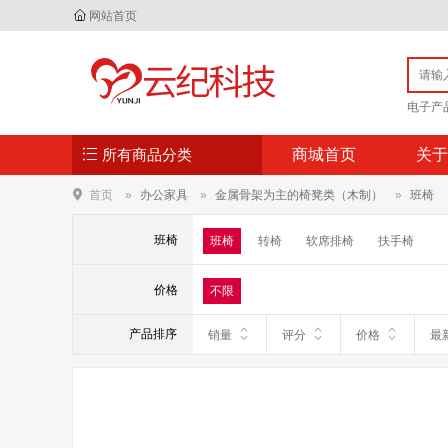
网站首页
电子产
所有商品分类
商城首页
关于
首页
办公家具
金属骨架为主的椅凳类（木制）
班椅
班椅
班椅
转椅
软席排椅
扶手椅
价格
不限
产品排序
销量
评分
价格
最