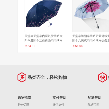
天堂伞天堂伞内层银胶防晒太
天堂伞遮阳伞防晒防紫外线
阳伞遮阳伞三折折叠晴雨两用
阳伞女黑胶晴雨伞两用折叠
伞336T银丝印 藏青色(19花色)
古双层伞 （蓝色国色牡丹）
￥
23.81
￥
56.64
品类齐全，轻松购物
购物指南
支付帮助
配送帮助
购物保障
微信支付
配送范围