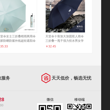
天堂伞女士三折叠晴雨两用伞
天堂伞十骨加大加固双人雨伞
黑胶防晒防紫外线超轻遮阳伞
三折叠一甩干强力拒水男女学
太阳伞小清新雨伞小巧便携 青
生防风商务伞定制logo大伞 童
￥
35.33
￥
32.45
鸟【浅绿】
年记忆十骨双人雨伞【藏青】
致服务
天天低价，畅选无忧
28
微信
移动端
00