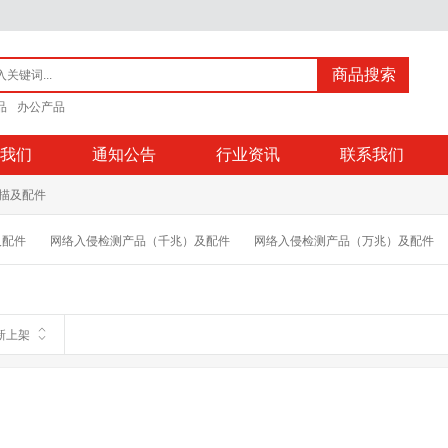
商品搜索
品
办公产品
我们
通知公告
行业资讯
联系我们
描及配件
及配件
网络入侵检测产品（千兆）及配件
网络入侵检测产品（万兆）及配件
件
主机监控与审计及配件
网络综合审计及配件
运维安全审计及配件
数
配件
防垃圾邮件系统及配件
上网行为管理系统及配件
网络入侵防御产品及
新上架
VPN设备及配件
DNS设备及配件
基线管理系统及配件
移动安全产品及
及配件
网站恢复产品（硬件）及配件
安全防护产品及配件
数据脱敏系统及
网络接入控制产品及配件
APT攻击检测产品及配件
网站安全监控系统及配件
配件