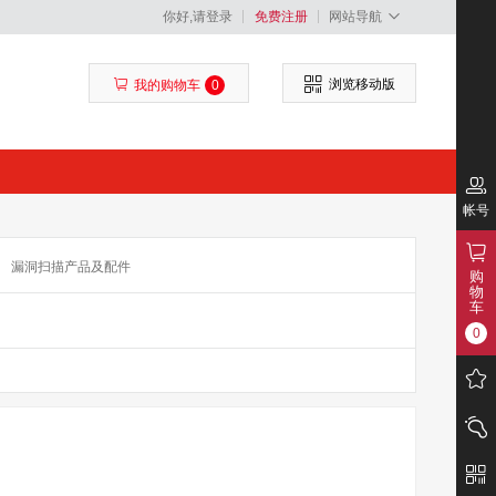
你好,请登录
免费注册
网站导航
浏览移动版
我的购物车
0
帐号
漏洞扫描产品及配件
购
物
据库审计及配件
日志审计系统及配件
车
0
配件
WEB应用防火墙及配件
负载均衡及配件
配件
网页防篡改系统及配件
配件
数据防泄漏系统及配件
数据库安全网关系统及配件