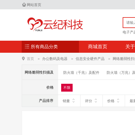
网站首页
电子产
所有商品分类
商城首页
关于
首页
办公数码及电器
信息安全硬件产品
网络脆弱性扫
网络脆弱性扫描及
防火墙（千兆）及配件
防火墙（万兆）
网络安全隔离与信息交换产品（网闸）及配
配件
价格
不限
防DDOS攻击系统及配件
防病毒网关及
产品排序
销量
评分
价格
最
流量分析及配件
带宽管理系统及配件
数据备份一体机及配件
网络脆弱性扫描
非法外联及客户端安全监控系统及配件
电子出入境证件数字安全系统安全服务器及