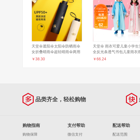
天堂伞遮阳伞太阳伞防晒雨伞
天堂伞 雨衣可爱儿童小学生
女折叠晴雨伞超轻晴雨伞两用
全反光条透气书包儿童雨衣
便携小巧太阳伞 尝鲜款银杏4#
披男女 粉色3XL码
￥
38.30
￥
66.24
黑色【三折手动款】
品类齐全，轻松购物
购物指南
支付帮助
配送帮助
购物保障
微信支付
配送范围