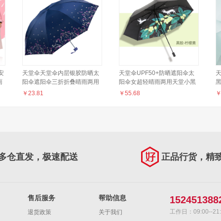
安
天堂伞天堂伞内层银胶防晒太
天堂伞UPF50+防晒遮阳伞太
雨
阳伞遮阳伞三折折叠晴雨两用
阳伞女超轻晴雨两用天堂小黑
伞336T银丝印 藏青色(19花色)
伞防紫外线三折创意插画黑胶
￥
23.81
￥
55.68
伞梦幻麋鹿 绿色-梦幻麋鹿
多仓直发，极速配送
正品行货，精
售后服务
帮助信息
152451388
工作日：09:00--21:
退货政策
关于我们