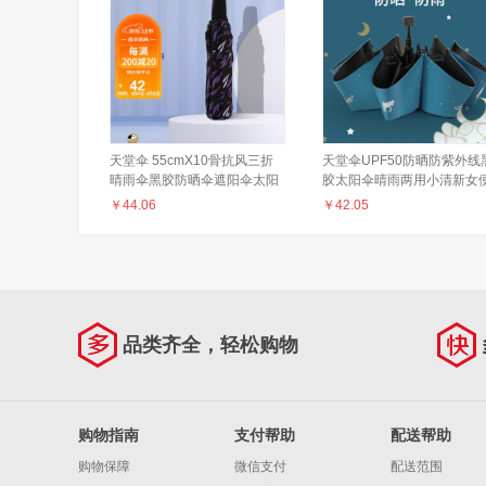
天堂伞 55cmX10骨抗风三折
天堂伞UPF50防晒防紫外线
晴雨伞黑胶防晒伞遮阳伞太阳
胶太阳伞晴雨两用小清新女
伞男女商务伞 黑紫色
携遮阳伞 孔雀绿
￥
44.06
￥
42.05
品类齐全，轻松购物
购物指南
支付帮助
配送帮助
购物保障
微信支付
配送范围