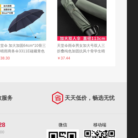
堂伞 加大加固64cm*10骨三
天堂伞雨伞男女加大号双人三
晴雨商务伞3311E碰藏青色
折叠纯色加固抗风十骨学生晴
雨伞定制logo广告伞 军绿色
￥
38.30
￥
37.44
（10骨双人纯色款）
致服务
天天低价，畅选无忧
28
微信
移动端
00