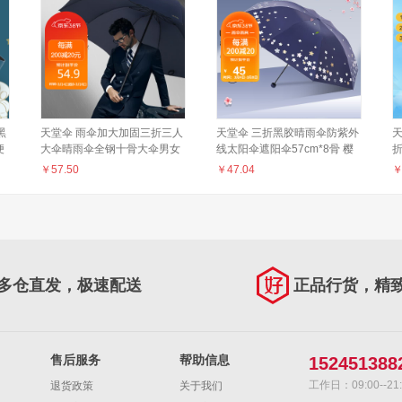
黑
天堂伞 雨伞加大加固三折三人
天堂伞 三折黑胶晴雨伞防紫外
天
便
大伞晴雨伞全钢十骨大伞男女
线太阳伞遮阳伞57cm*8骨 樱
折
藏青 76cm*10骨
花藏青
￥
57.50
￥
47.04
多仓直发，极速配送
正品行货，精
售后服务
帮助信息
152451388
工作日：09:00--21:
退货政策
关于我们