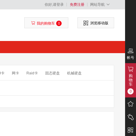
你好,请登录
免费注册
网站导航
浏览移动版
我的购物车
0
帐号
O卡
网卡
Raid卡
固态硬盘
机械硬盘
购
物
车
0